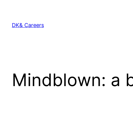
콘
텐
츠
DK& Careers
로
바
로
가
기
Mindblown: a b